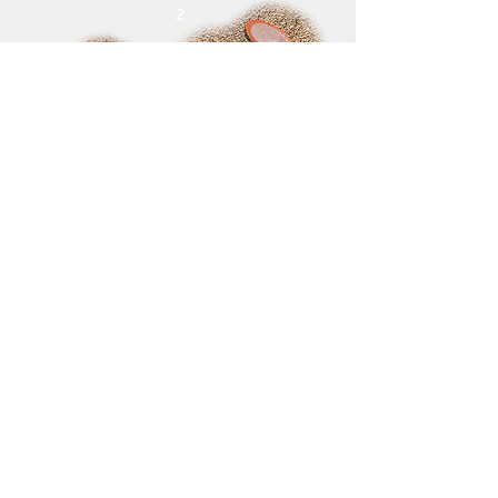
2
Contact
La conception de piscine est un groupe de produits de
[PANORAMA] Werbe GmbH
Pappelgrund 2
06847 Dessau-Roßlau
Téléphone : +49 (0) 340 -
540 73 540
Télécopieur : +49 (0) 340 - 540 73 549
info@pool-design.eu
Liens et
Montrez à vos amis !
informations