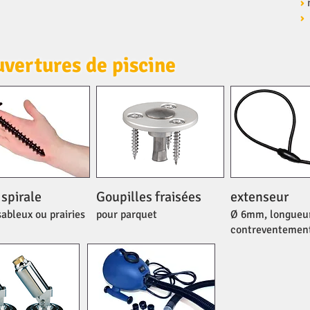
›
›
uvertures de piscine
 spirale
Goupilles fraisées
extenseur
sableux ou prairies
pour parquet
Ø 6mm, longueur 
contreventemen