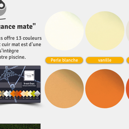
gance mate"
us offre 13 couleurs
 cuir mat est d'une
s'intègre
tre piscine.
Perle blanche
vanille