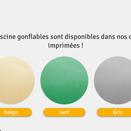
iscine gonflables
sont disponibles dans nos 
imprimées !
beige
vert
Gris