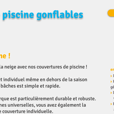
 piscine gonflables
ne !
e la neige avec nos couvertures de piscine !
e
›
t individuel même en dehors de la saison
›
bâches est simple et rapide.
g
›
que est particulièrement durable et robuste.
›
mes universelles, vous avez également la
re couverture individuelle.