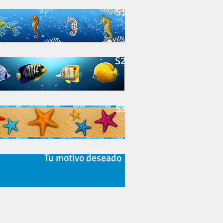
S1
S2
S3
Tu motivo deseado