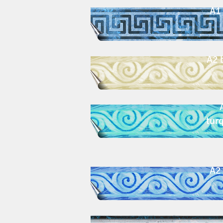
A1 
A2 
tur
A2 