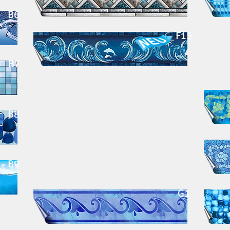
B6
F15
B7
B8
B9
G1