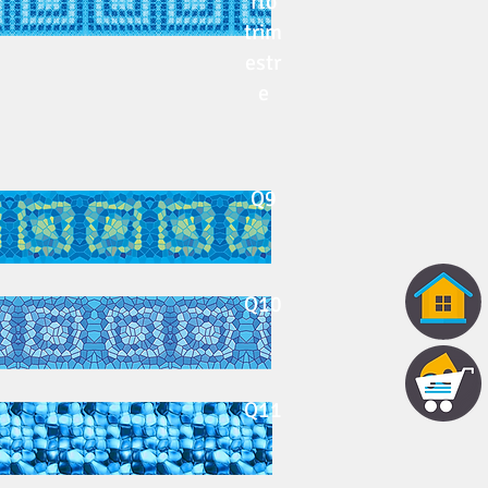
rto
trim
estr
e
Q9
Q10
Q11