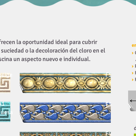
frecen la oportunidad ideal para cubrir
e
suciedad o la decoloración del cloro en el
›
iscina un aspecto nuevo e individual.
›
›
beige
F1
›
A1
F3
quesa
F4