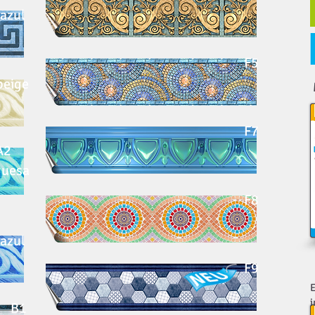
azul
F5
beige
​
F7
A2
quesa
F8
azul
F9
E
i
B1