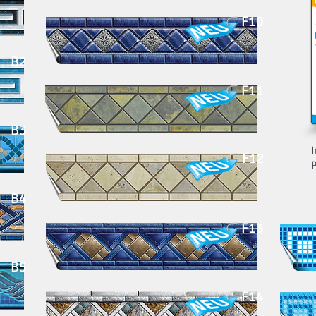
F10
B2
F11
B3
I
F12
B4
F13
B5
F14