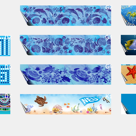
G2
D2
G3
G4
D4
D7
K1