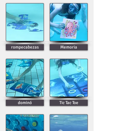
rompecabezas
Memoria
dominó
Tic Tac Toe