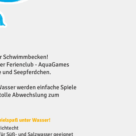
Ihr Schwimmbecken!
der Ferienclub - AquaGames
te und Seepferdchen.
Wasser werden einfache Spiele
e tolle Abwechslung zum
pielspaß unter Wasser!
lichtecht
für Süß- und Salzwasser geeignet