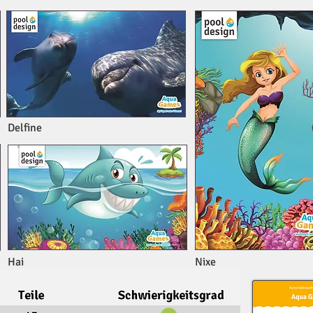
Delfine
Hai
Nixe