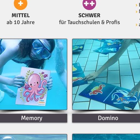
›
›
MITTEL
SCHWER
A
ab 10 Jahre
für Tauchschulen & Profis
›
Memory
Domino