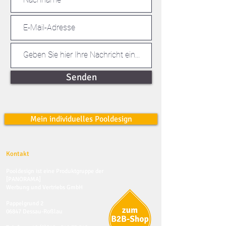
Senden
Mein individuelles Pooldesign
Kontakt
Pooldesign ist eine Produktgruppe der
[PANORAMA]
Werbung und Vertriebs GmbH
Pappelgrund 2
06847 Dessau-Roßlau