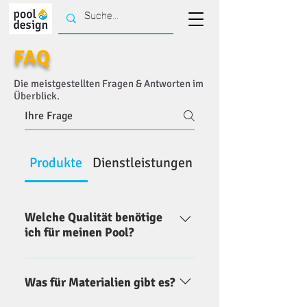
FAQ
Die meistgestellten Fragen & Antworten im
Überblick.
Produkte
Dienstleistungen
Händler
Welche Qualität benötige
ich für meinen Pool?
Unsere 3 Materialvarianten sind für
unterschiedliche Pools geeignet.
Was für Materialien gibt es?
Die Standardqualität